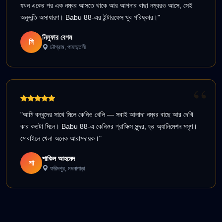
যখন একের পর এক নম্বর আসতে থাকে আর আপনার বাছা নম্বরও আসে, সেই
অনুভূতি অসাধারণ। Babu 88-এর ইন্টারফেস খুব পরিষ্কার।"
নিলুফার বেগম
নি
চট্টগ্রাম, পাহাড়তলী
"আমি বন্ধুদের সাথে মিলে কেনিও খেলি — সবাই আলাদা নম্বর বাছে আর দেখি
কার কতটা মিলে। Babu 88-এ কেনিওর গ্রাফিক্স সুন্দর, ড্র অ্যানিমেশন মসৃণ।
মোবাইলে খেলা অনেক আরামদায়ক।"
শাকিল আহমেদ
শা
ফরিদপুর, মদনাপাড়া