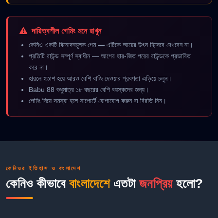
দায়িত্বশীল গেমিং মনে রাখুন
কেনিও একটি বিনোদনমূলক গেম — এটিকে আয়ের উৎস হিসেবে দেখবেন না।
প্রতিটি রাউন্ড সম্পূর্ণ স্বাধীন — আগের হার-জিত পরের রাউন্ডকে প্রভাবিত
করে না।
হারলে হতাশ হয়ে আরও বেশি বাজি দেওয়ার প্রবণতা এড়িয়ে চলুন।
Babu 88 শুধুমাত্র ১৮ বছরের বেশি বয়স্কদের জন্য।
গেমিং নিয়ে সমস্যা হলে সাপোর্টে যোগাযোগ করুন বা বিরতি নিন।
কেনিওর ইতিহাস ও বাংলাদেশ
কেনিও কীভাবে
বাংলাদেশে
এতটা
জনপ্রিয়
হলো?