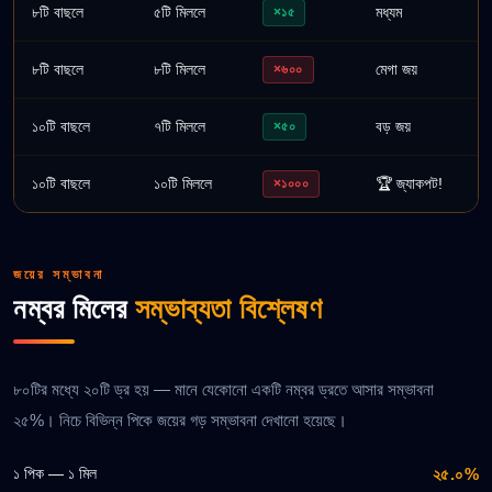
৮টি বাছলে
৫টি মিললে
মধ্যম
×১৫
৮টি বাছলে
৮টি মিললে
মেগা জয়
×৬০০
১০টি বাছলে
৭টি মিললে
বড় জয়
×৫০
১০টি বাছলে
১০টি মিললে
🏆 জ্যাকপট!
×১০০০
জয়ের সম্ভাবনা
নম্বর মিলের
সম্ভাব্যতা বিশ্লেষণ
৮০টির মধ্যে ২০টি ড্র হয় — মানে যেকোনো একটি নম্বর ড্রতে আসার সম্ভাবনা
২৫%। নিচে বিভিন্ন পিকে জয়ের গড় সম্ভাবনা দেখানো হয়েছে।
১ পিক — ১ মিল
২৫.০%