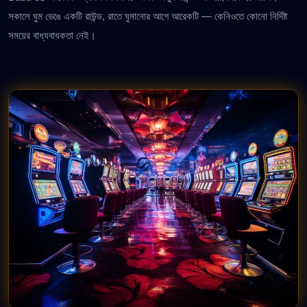
সকালে ঘুম ভেঙে একটি রাউন্ড, রাতে ঘুমানোর আগে আরেকটি — কেনিওতে কোনো নির্দিষ্ট
সময়ের বাধ্যবাধকতা নেই।