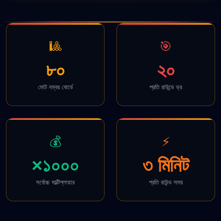
🎱
🎯
৮০
২০
মোট নম্বর বোর্ডে
প্রতি রাউন্ডে ড্র
💰
⚡
×১০০০
৩ মিনিট
সর্বোচ্চ মাল্টিপ্লায়ার
প্রতি রাউন্ড সময়