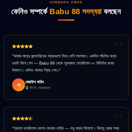
খেলোয়াড়দের মতামত
কেনিও সম্পর্কে
Babu 88 সদস্যরা
বলছেন
"আমার মায়ের জন্মতারিখের নম্বরগুলো দিয়ে খেলি সবসময়। একদিন পাঁচটার মধ্যে
চারটা মিলে গেল — Babu 88 থেকে পুরস্কার পেয়েছিলাম ৩০ মিনিটের মধ্যে
বিকাশে। কেনিও আমার প্রিয় গেম।"
রেজাউল করিম
রে
সিলেট, আম্বরখানা
"প্রথমে ভাবছিলাম কেনো বোধহয় বোরিং — শুধু নম্বর মিলানো। কিন্তু ড্রের সময়